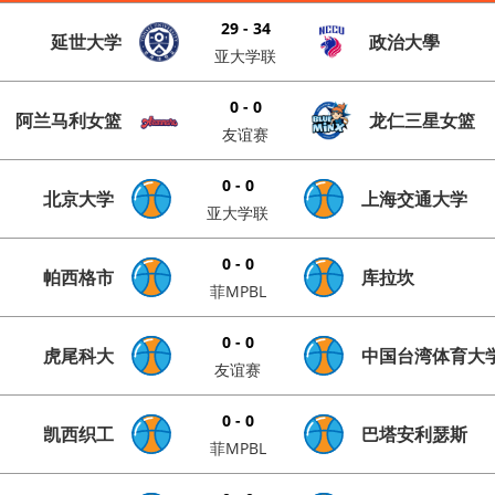
29 - 34
延世大学
政治大學
亚大学联
0 - 0
阿兰马利女篮
龙仁三星女篮
友谊赛
0 - 0
北京大学
上海交通大学
亚大学联
0 - 0
帕西格市
库拉坎
菲MPBL
0 - 0
虎尾科大
中国台湾体育大
友谊赛
0 - 0
凯西织工
巴塔安利瑟斯
菲MPBL