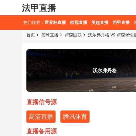
法甲直播
热门联赛：
世界杯直播
欧冠直播
英超直播
西甲直播
首页
篮球直播
卢森国联
沃尔弗丹格 VS 卢森堡快
沃尔弗丹格
直播信号源
高清直播
腾讯体育
直播备用源