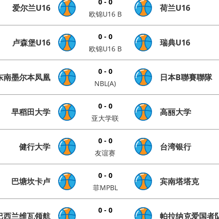
0 - 0
爱尔兰U16
荷兰U16
欧锦U16 B
0 - 0
卢森堡U16
瑞典U16
欧锦U16 B
0 - 0
东南墨尔本凤凰
日本B聯賽聯隊
NBL(A)
0 - 0
早稻田大学
高丽大学
亚大学联
0 - 0
健行大学
台湾银行
友谊赛
0 - 0
巴塘坎卡卢
宾南塔塔克
菲MPBL
0 - 0
巴西兰维瓦领航
帕拉纳克爱国者