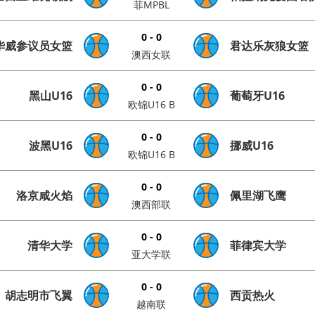
菲MPBL
0 - 0
华威参议员女篮
君达乐灰狼女篮
澳西女联
0 - 0
黑山U16
葡萄牙U16
欧锦U16 B
0 - 0
波黑U16
挪威U16
欧锦U16 B
0 - 0
洛京咸火焰
佩里湖飞鹰
澳西部联
0 - 0
清华大学
菲律宾大学
亚大学联
0 - 0
胡志明市飞翼
西贡热火
越南联