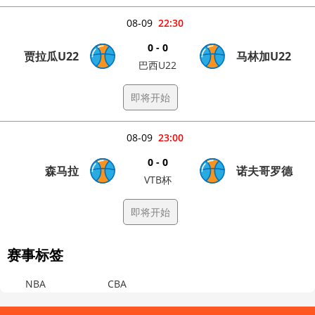
08-09
22:30
0 - 0
贾拉瓜U22
马林加U22
巴西U22
即将开始
08-09
23:00
0 - 0
森马拉
诺夫哥罗德
VTB杯
即将开始
赛事标签
NBA
CBA