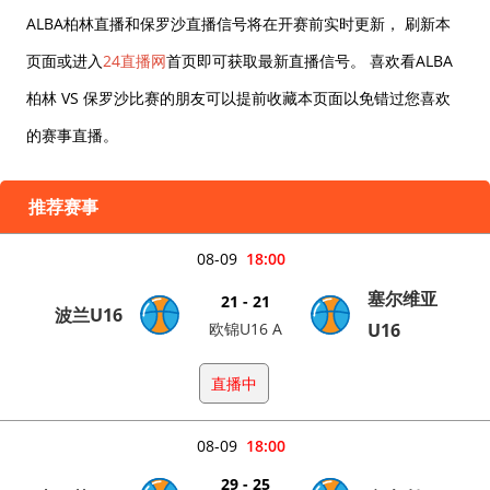
ALBA柏林直播和保罗沙直播信号将在开赛前实时更新， 刷新本
页面或进入
24直播网
首页即可获取最新直播信号。 喜欢看ALBA
柏林 VS 保罗沙比赛的朋友可以提前收藏本页面以免错过您喜欢
的赛事直播。
推荐赛事
08-09
18:00
塞尔维亚
21 - 21
波兰U16
欧锦U16 A
U16
直播中
08-09
18:00
29 - 25