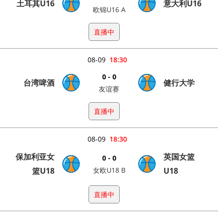
土耳其U16
意大利U16
欧锦U16 A
直播中
08-09
18:30
0 - 0
台湾啤酒
健行大学
友谊赛
直播中
08-09
18:30
保加利亚女
英国女篮
0 - 0
篮U18
女欧U18 B
U18
直播中