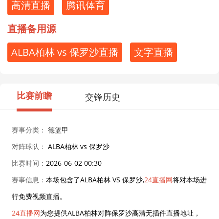
高清直播
腾讯体育
直播备用源
ALBA柏林 vs 保罗沙直播
文字直播
比赛前瞻
交锋历史
赛事分类：
德篮甲
对阵球队：
ALBA柏林 vs 保罗沙
比赛时间：
2026-06-02 00:30
赛事信息：
本场包含了ALBA柏林 VS 保罗沙,
24直播网
将对本场进
行免费视频直播。
24直播网
为您提供ALBA柏林对阵保罗沙高清无插件直播地址，