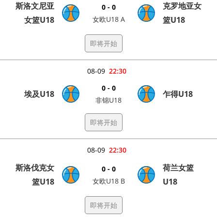
斯洛文尼亚
克罗地亚女
0 - 0
女篮U18
女欧U18 A
篮U18
即将开始
08-09
22:30
0 - 0
埃及U18
乍得U18
非锦U18
即将开始
08-09
22:30
斯洛伐克女
荷兰女篮
0 - 0
篮U18
女欧U18 B
U18
即将开始