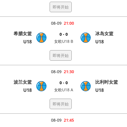
即将开始
08-09
21:00
希腊女篮
冰岛女篮
0 - 0
U18
女欧U18 B
U18
即将开始
08-09
21:30
波兰女篮
比利时女篮
0 - 0
U18
女欧U18 A
U18
即将开始
08-09
21:45