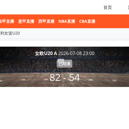
首页
法甲直播
意甲直播
西甲直播
NBA直播
CBA直播
大利女篮U20
女欧U20 A
2026-07-08 23:00
已结束
82 - 54