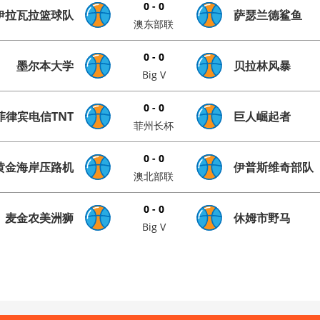
0 - 0
伊拉瓦拉篮球队
萨瑟兰德鲨鱼
澳东部联
0 - 0
墨尔本大学
贝拉林风暴
Big V
0 - 0
菲律宾电信TNT
巨人崛起者
菲州长杯
0 - 0
黄金海岸压路机
伊普斯维奇部队
澳北部联
0 - 0
麦金农美洲狮
休姆市野马
Big V