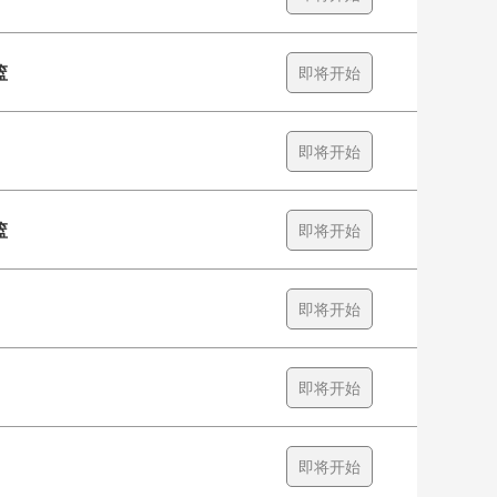
篮
即将开始
即将开始
篮
即将开始
即将开始
即将开始
即将开始