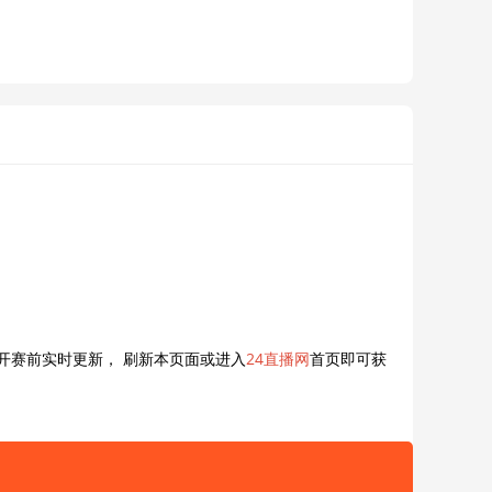
在开赛前实时更新， 刷新本页面或进入
24直播网
首页即可获