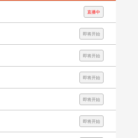
直播中
即将开始
即将开始
即将开始
即将开始
即将开始