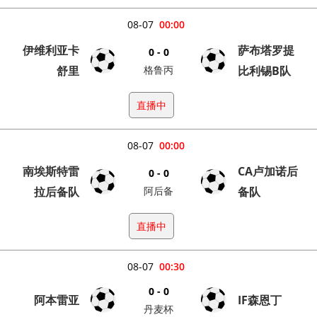
08-07
00:00
伊维利亚卡
萨布塔罗提
0 - 0
舒里
格鲁丙
比利锡B队
直播中
08-07
00:00
南埃斯特雷
CA卢加诺后
0 - 0
拉后备队
阿后备
备队
直播中
08-07
00:30
0 - 0
阿本雷亚
IF森恩丁
丹麦杯