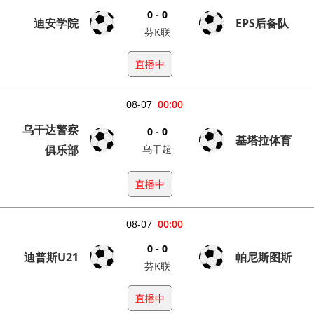
0 - 0
迪安学院
EPS后备队
芬K联
直播中
08-07
00:00
乌干达警察
0 - 0
基塔拉体育
俱乐部
乌干超
直播中
08-07
00:00
0 - 0
迪普斯U21
帕尼斯图斯
芬K联
直播中