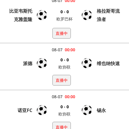
08-07
00:00
比亚韦斯托
格拉斯哥流
0 - 0
克雅盖隆
欧罗巴杯
浪者
直播中
08-07
00:00
0 - 0
派德
维也纳快速
欧协联
直播中
08-07
00:00
0 - 0
诺亚FC
锡永
欧协联
直播中