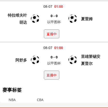
08-07
01:00
特拉维夫叶
0 - 0
夏雷姆
胡达
以甲图杯
直播中
08-07
01:00
里雄莱锡安
0 - 0
阿舒多
以甲图杯
夏普尔
直播中
赛事标签
NBA
CBA