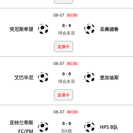
08-07
00:00
0 - 0
突尼斯希望
圣佩德鲁
球会友谊
直播中
08-07
00:00
0 - 0
艾巴辛尼
堡加迪斯
球会友谊
直播中
08-07
00:00
亚特兰蒂斯
0 - 0
HPS B队
FC/PM
芬K联