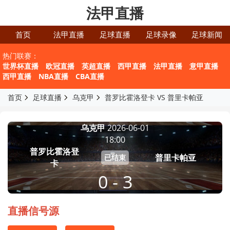
法甲直播
首页
法甲直播
足球直播
足球录像
足球新闻
热门联赛：
世界杯直播
欧冠直播
英超直播
西甲直播
法甲直播
意甲直播
西甲直播
NBA直播
CBA直播
首页
足球直播
乌克甲
普罗比霍洛登卡 VS 普里卡帕亚
乌克甲
2026-06-01
18:00
普罗比霍洛登
普里卡帕亚
已结束
卡
0 - 3
直播信号源