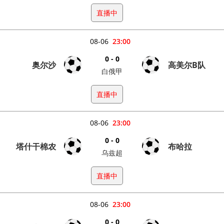
直播中
08-06
23:00
0 - 0
奥尔沙
高美尔B队
白俄甲
直播中
08-06
23:00
0 - 0
塔什干棉农
布哈拉
乌兹超
直播中
08-06
23:00
0 - 0