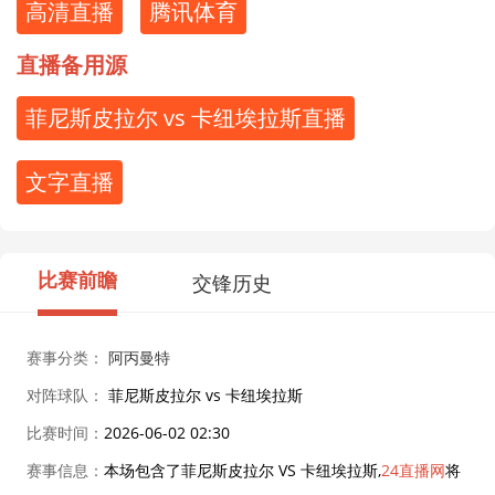
高清直播
腾讯体育
直播备用源
菲尼斯皮拉尔 vs 卡纽埃拉斯直播
文字直播
比赛前瞻
交锋历史
赛事分类：
阿丙曼特
对阵球队：
菲尼斯皮拉尔 vs 卡纽埃拉斯
比赛时间：
2026-06-02 02:30
赛事信息：
本场包含了菲尼斯皮拉尔 VS 卡纽埃拉斯,
24直播网
将