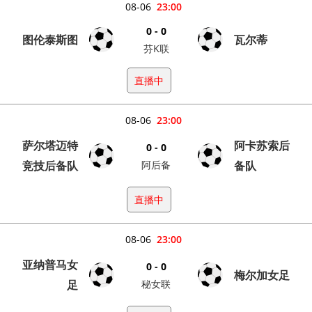
08-06
23:00
0 - 0
图伦泰斯图
瓦尔蒂
芬K联
直播中
08-06
23:00
萨尔塔迈特
阿卡苏索后
0 - 0
竞技后备队
阿后备
备队
直播中
08-06
23:00
亚纳普马女
0 - 0
梅尔加女足
足
秘女联