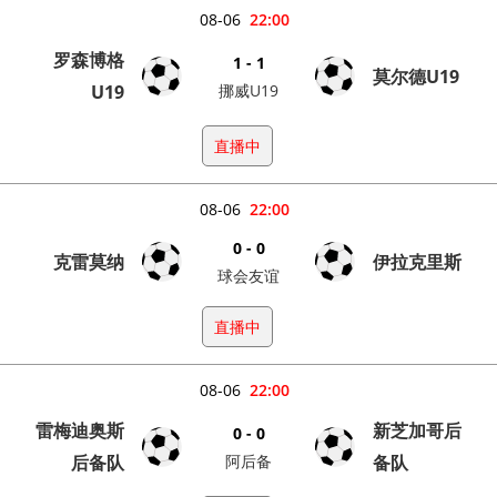
08-06
22:00
罗森博格
1 - 1
莫尔德U19
U19
挪威U19
直播中
08-06
22:00
0 - 0
克雷莫纳
伊拉克里斯
球会友谊
直播中
08-06
22:00
雷梅迪奥斯
新芝加哥后
0 - 0
后备队
阿后备
备队