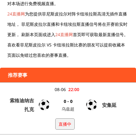
对本场进行免费视频直播。
24直播网
为您提供菲尼斯皮拉尔对阵卡纽埃拉斯高清无插件直播
地址， 菲尼斯皮拉尔直播和卡纽埃拉斯直播信号将在开赛前实时
更新， 刷新本页面或进入
24直播网
首页即可获取最新直播信号。
喜欢看菲尼斯皮拉尔 VS 卡纽埃拉斯比赛的朋友可以提前收藏本
页面以免错过您喜欢的赛事直播。
推荐赛事
08-06
22:00
索格迪纳吉
0 - 0
安集延
扎克
乌兹超
直播中