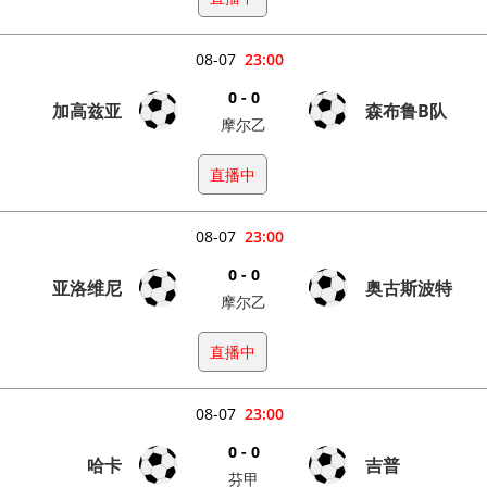
08-07
23:00
0 - 0
加高兹亚
森布鲁B队
摩尔乙
直播中
08-07
23:00
0 - 0
亚洛维尼
奥古斯波特
摩尔乙
直播中
08-07
23:00
0 - 0
哈卡
吉普
芬甲