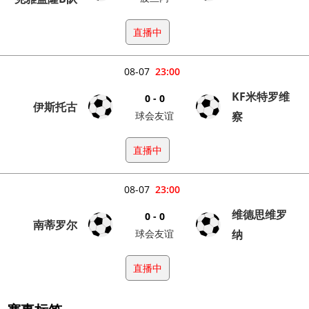
直播中
08-07
23:00
KF米特罗维
0 - 0
伊斯托古
球会友谊
察
直播中
08-07
23:00
维德思维罗
0 - 0
南蒂罗尔
球会友谊
纳
直播中