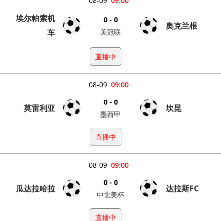
08-09
09:00
埃尔帕索机
0 - 0
奥克兰根
车
美冠联
直播中
08-09
09:00
0 - 0
莫雷利亚
坎昆
墨西甲
直播中
08-09
09:00
0 - 0
瓜达拉哈拉
达拉斯FC
中北美杯
直播中