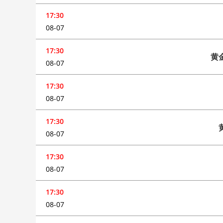
17:30
08-07
17:30
黄
08-07
17:30
08-07
17:30
08-07
17:30
08-07
17:30
08-07