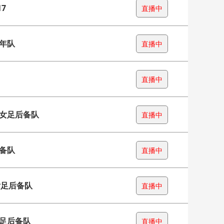
7
直播中
年队
直播中
直播中
女足后备队
直播中
备队
直播中
女足后备队
直播中
足后备队
直播中