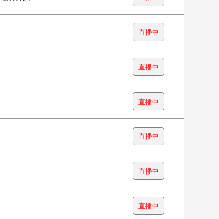
直播中
直播中
直播中
直播中
直播中
直播中