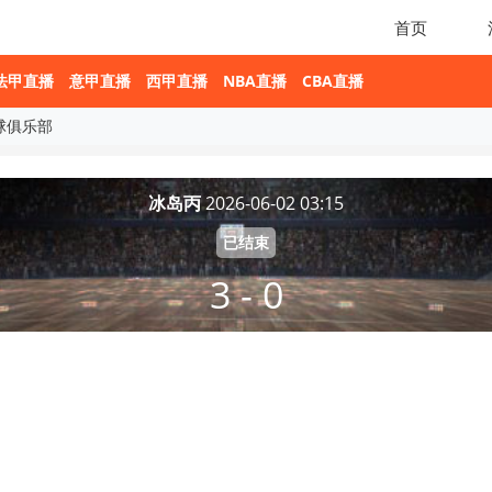
首页
法甲直播
意甲直播
西甲直播
NBA直播
CBA直播
球俱乐部
冰岛丙
2026-06-02 03:15
已结束
3 - 0