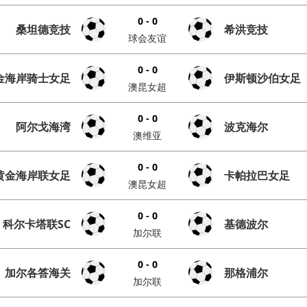
0 - 0
桑坦德竞技
希洪竞技
球会友谊
0 - 0
金海岸骑士女足
伊斯顿沙伯女足
澳昆女超
0 - 0
阿尔戈海湾
波克海尔
澳维亚
0 - 0
黄金海岸联女足
卡帕拉巴女足
澳昆女超
0 - 0
科尔卡塔联SC
基德波尔
加尔联
0 - 0
加尔各答海关
那格浦尔
加尔联