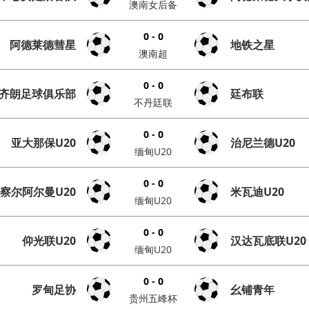
澳南女后备
0 - 0
阿德莱德彗星
地铁之星
澳南超
0 - 0
齐朗足球俱乐部
廷布联
不丹廷联
0 - 0
亚大那保U20
治尼兰德U20
缅甸U20
0 - 0
察尔阿尔曼U20
米瓦迪U20
缅甸U20
0 - 0
仰光联U20
汉达瓦底联U20
缅甸U20
0 - 0
罗甸足协
幺铺青年
贵州五峰杯