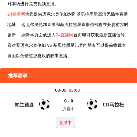
对本场进行免费视频直播。
24直播网
为您提供迈克尔奥伦加对阵基贝拉黑星高清无插件直播
地址， 迈克尔奥伦加直播和基贝拉黑星直播信号将在开赛前实时
更新， 刷新本页面或进入
24直播网
首页即可获取最新直播信号。
喜欢看迈克尔奥伦加 VS 基贝拉黑星比赛的朋友可以提前收藏本
页面以免错过您喜欢的赛事直播。
推荐赛事
08-09
05:00
0 - 0
帕兰德森
CD马拉松
洪都甲
直播中