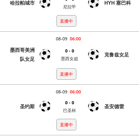
哈拉帕城市
HYH 塞巴科
尼拉甲
直播中
08-09
06:00
墨西哥美洲
0 - 0
克鲁兹女足
队女足
墨西女超
直播中
08-09
06:00
0 - 0
圣约斯
圣安德雷
巴圣杯
直播中