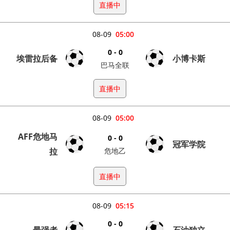
直播中
08-09
05:00
0 - 0
埃雷拉后备
小博卡斯
巴马全联
直播中
08-09
05:00
AFF危地马
0 - 0
冠军学院
拉
危地乙
直播中
08-09
05:15
0 - 0
最强者
石油独立