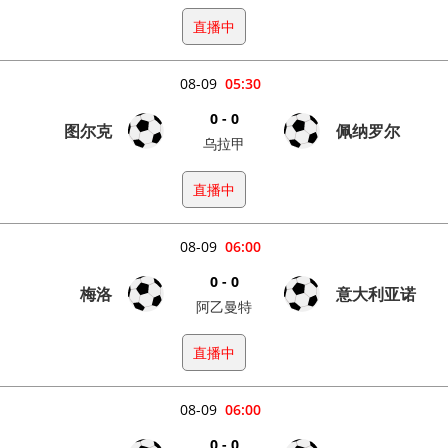
直播中
08-09
05:30
0 - 0
图尔克
佩纳罗尔
乌拉甲
直播中
08-09
06:00
0 - 0
梅洛
意大利亚诺
阿乙曼特
直播中
08-09
06:00
0 - 0