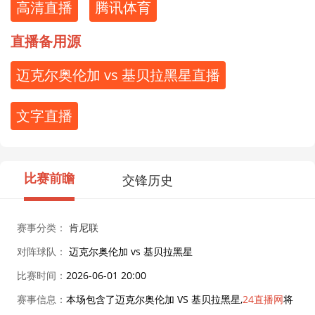
高清直播
腾讯体育
直播备用源
迈克尔奥伦加 vs 基贝拉黑星直播
文字直播
比赛前瞻
交锋历史
赛事分类：
肯尼联
对阵球队：
迈克尔奥伦加 vs 基贝拉黑星
比赛时间：
2026-06-01 20:00
赛事信息：
本场包含了迈克尔奥伦加 VS 基贝拉黑星,
24直播网
将