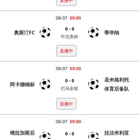
直播中
08-07
09:00
0 - 0
奥斯汀FC
蒂华纳
中北美杯
直播中
08-07
09:00
圣米格利托
0 - 0
阿卡德锦标
巴马全联
体育后备队
直播中
08-07
09:00
维拉加斯后
拉法米利亚
0 - 0