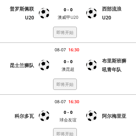
普罗斯佩联
西部流浪
0 - 0
U20
澳威甲U20
U20
即将开始
08-07
16:30
布里斯班狮
0 - 0
昆士兰狮队
澳昆超
吼青年队
即将开始
08-07
16:30
0 - 0
科尔多瓦
阿尔梅里亚
球会友谊
即将开始