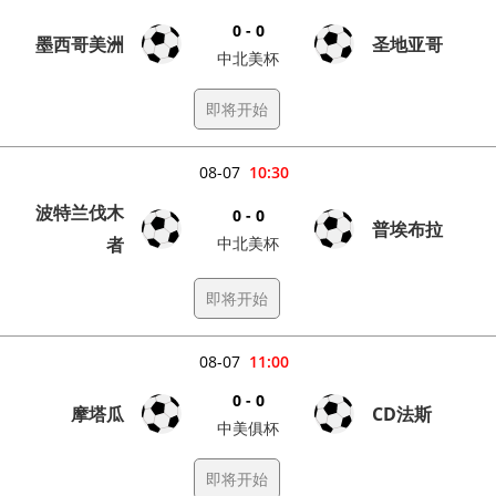
0 - 0
墨西哥美洲
圣地亚哥
中北美杯
即将开始
08-07
10:30
波特兰伐木
0 - 0
普埃布拉
者
中北美杯
即将开始
08-07
11:00
0 - 0
摩塔瓜
CD法斯
中美俱杯
即将开始