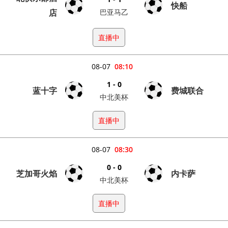
快船
店
巴亚马乙
直播中
08-07
08:10
1 - 0
蓝十字
费城联合
中北美杯
直播中
08-07
08:30
0 - 0
芝加哥火焰
内卡萨
中北美杯
直播中