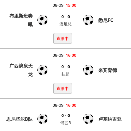
08-09
15:00
布里斯班狮
0 - 0
悉尼FC
吼
澳足总
直播中
08-09
16:00
广西漓泉天
0 - 0
来宾育德
龙
桂超
直播中
08-09
16:00
0 - 0
恩尼些尔B队
卢基纳吉亚
俄乙B