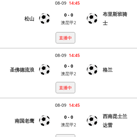
08-09
14:45
布里斯班骑
0 - 0
松山
澳昆甲2
士
直播中
08-09
14:45
0 - 0
圣佛德流浪
格兰
澳昆甲2
直播中
08-09
14:45
西南昆士兰
0 - 0
南国老鹰
澳昆甲2
达雷