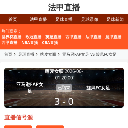
法甲直播
首页
法甲直播
足球直播
足球录像
足球新闻
热门联赛：
世界杯直播
欧冠直播
英超直播
西甲直播
法甲直播
意甲直播
西甲直播
NBA直播
CBA直播
首页
足球直播
喀麦女联
亚马逊FAP女足 VS 旋风FC女足
喀麦女联
2026-06-
01 20:00
亚马逊FAP女
旋风FC女足
已结束
足
3 - 0
直播信号源