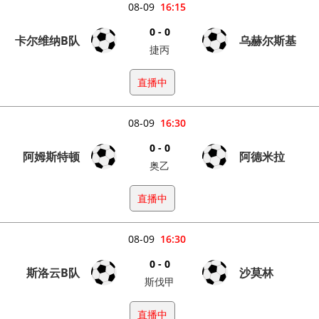
08-09
16:15
0 - 0
卡尔维纳B队
乌赫尔斯基
捷丙
直播中
08-09
16:30
0 - 0
阿姆斯特顿
阿德米拉
奥乙
直播中
08-09
16:30
0 - 0
斯洛云B队
沙莫林
斯伐甲
直播中