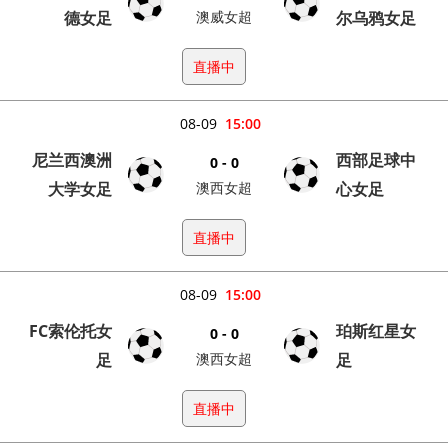
德女足
澳威女超
尔乌鸦女足
直播中
08-09
15:00
尼兰西澳洲
西部足球中
0 - 0
大学女足
澳西女超
心女足
直播中
08-09
15:00
FC索伦托女
珀斯红星女
0 - 0
足
澳西女超
足
直播中