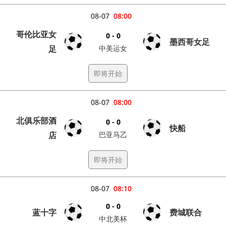
08-07
08:00
哥伦比亚女
0 - 0
墨西哥女足
足
中美运女
即将开始
08-07
08:00
北俱乐部酒
0 - 0
快船
店
巴亚马乙
即将开始
08-07
08:10
0 - 0
蓝十字
费城联合
中北美杯