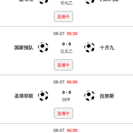
哥伦乙
直播中
08-07
05:30
0 - 0
国家报队
十月九
厄瓜乙
直播中
08-07
06:00
0 - 0
圣塔菲联
拉努斯
阿甲
直播中
08-07
06:00