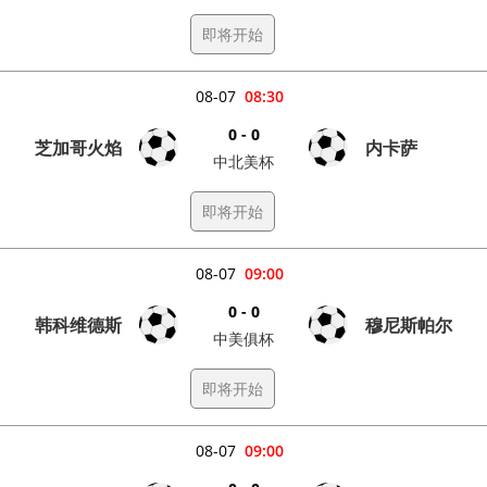
即将开始
08-07
08:30
0 - 0
芝加哥火焰
内卡萨
中北美杯
即将开始
08-07
09:00
0 - 0
韩科维德斯
穆尼斯帕尔
中美俱杯
即将开始
08-07
09:00