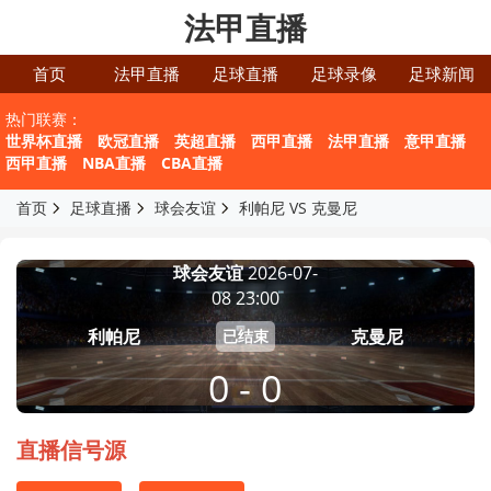
法甲直播
首页
法甲直播
足球直播
足球录像
足球新闻
热门联赛：
世界杯直播
欧冠直播
英超直播
西甲直播
法甲直播
意甲直播
西甲直播
NBA直播
CBA直播
首页
足球直播
球会友谊
利帕尼 VS 克曼尼
球会友谊
2026-07-
08 23:00
利帕尼
克曼尼
已结束
0 - 0
直播信号源