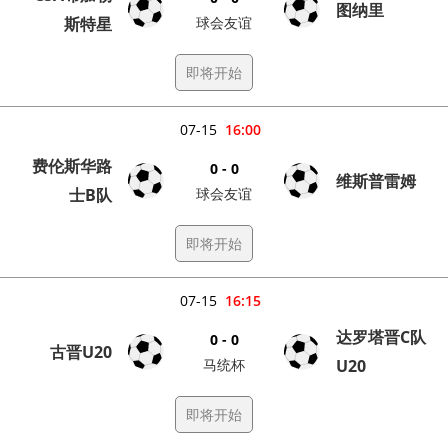
图纳里
斯特星
球会友谊
即将开始
07-15
16:00
费伦斯华路
0 - 0
维斯普雷姆
士B队
球会友谊
即将开始
07-15
16:15
达罗塔晋C队
0 - 0
古晋U20
马统杯
U20
即将开始