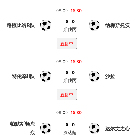
08-09
16:30
0 - 0
路梳比洛B队
纳梅斯托沃
斯伐丙
直播中
08-09
16:30
0 - 0
特伦辛II队
沙拉
斯伐丙
直播中
08-09
16:30
帕默斯顿流
0 - 0
达尔文之心
浪
澳达超