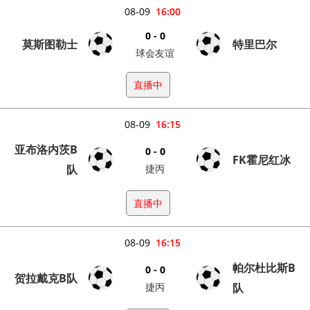
08-09
16:00
0 - 0
莫斯图勒士
特里巴尔
球会友谊
直播中
08-09
16:15
亚布洛内茨B
0 - 0
FK霍尼红冰
队
捷丙
直播中
08-09
16:15
帕尔杜比斯B
0 - 0
贺拉戴克B队
捷丙
队