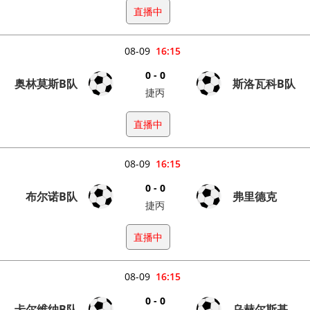
直播中
08-09
16:15
0 - 0
奥林莫斯B队
斯洛瓦科B队
捷丙
直播中
08-09
16:15
0 - 0
布尔诺B队
弗里德克
捷丙
直播中
08-09
16:15
0 - 0
卡尔维纳B队
乌赫尔斯基