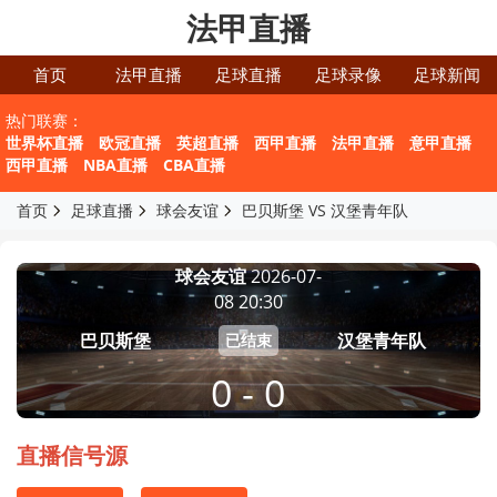
法甲直播
首页
法甲直播
足球直播
足球录像
足球新闻
热门联赛：
世界杯直播
欧冠直播
英超直播
西甲直播
法甲直播
意甲直播
西甲直播
NBA直播
CBA直播
首页
足球直播
球会友谊
巴贝斯堡 VS 汉堡青年队
球会友谊
2026-07-
08 20:30
巴贝斯堡
汉堡青年队
已结束
0 - 0
直播信号源