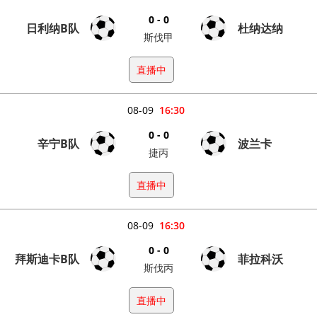
0 - 0
日利纳B队
杜纳达纳
斯伐甲
直播中
08-09
16:30
0 - 0
辛宁B队
波兰卡
捷丙
直播中
08-09
16:30
0 - 0
拜斯迪卡B队
菲拉科沃
斯伐丙
直播中