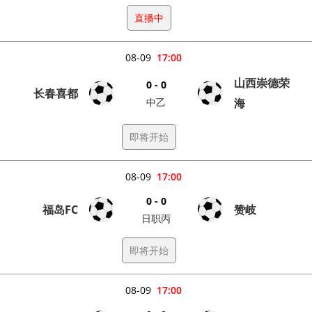
直播中
08-09
17:00
山西崇德荣
0 - 0
长春喜都
中乙
海
即将开始
08-09
17:00
0 - 0
福岛FC
赞岐
日职丙
即将开始
08-09
17:00