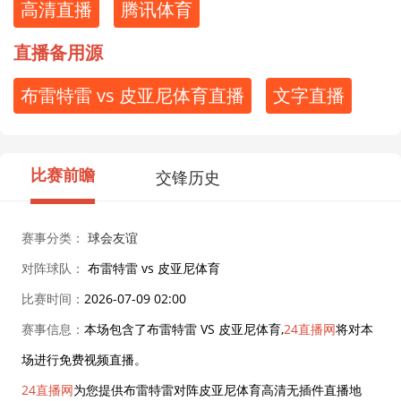
高清直播
腾讯体育
直播备用源
布雷特雷 vs 皮亚尼体育直播
文字直播
比赛前瞻
交锋历史
赛事分类：
球会友谊
对阵球队：
布雷特雷 vs 皮亚尼体育
比赛时间：
2026-07-09 02:00
赛事信息：
本场包含了布雷特雷 VS 皮亚尼体育,
24直播网
将对本
场进行免费视频直播。
24直播网
为您提供布雷特雷对阵皮亚尼体育高清无插件直播地