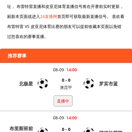
址， 布雷特雷直播和皮亚尼体育直播信号将在开赛前实时更新，
刷新本页面或进入
24直播网
首页即可获取最新直播信号。 喜欢看
布雷特雷 VS 皮亚尼体育比赛的朋友可以提前收藏本页面以免错
过您喜欢的赛事直播。
推荐赛事
08-09
14:00
0 - 0
北极星
罗宾市蓝
澳昆甲
直播中
08-09
14:00
布里斯班前
0 - 0