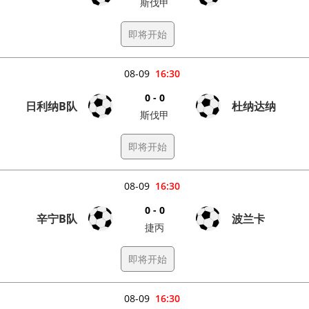
斯伐甲
即将开始
08-09
16:30
0 - 0
日利纳B队
杜纳达纳
斯伐甲
即将开始
08-09
16:30
0 - 0
辛宁B队
波兰卡
捷丙
即将开始
08-09
16:30