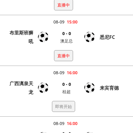
直播中
08-09
15:00
布里斯班狮
0 - 0
悉尼FC
吼
澳足总
直播中
08-09
16:00
广西漓泉天
0 - 0
来宾育德
龙
桂超
即将开始
08-09
16:00