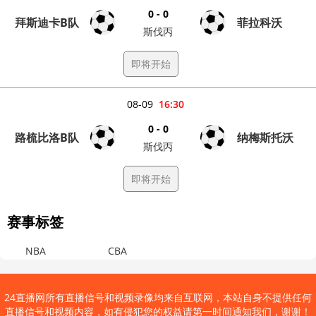
0 - 0
拜斯迪卡B队
菲拉科沃
斯伐丙
即将开始
08-09
16:30
0 - 0
路梳比洛B队
纳梅斯托沃
斯伐丙
即将开始
赛事标签
NBA
CBA
24直播网所有直播信号和视频录像均来自互联网，本站自身不提供任何
直播信号和视频内容，如有侵犯您的权益请第一时间通知我们，谢谢！