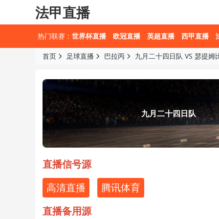
法甲直播
热门联赛：
世界杯直播
欧冠直播
英超直播
西甲直播
首页
足球直播
巴拉丙
九月二十四日队 VS 瑟提姆
九月二十四日队
直播信号源
高清直播
腾讯体育
直播备用源