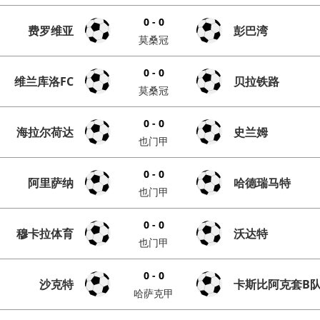
0 - 0
费罗维亚
彭巴湾
莫桑冠
0 - 0
维兰库洛FC
贝拉铁路
莫桑冠
0 - 0
海拉尔荷达
史兰姆
也门甲
0 - 0
阿里萨纳
哈德瑞马特
也门甲
0 - 0
穆卡拉体育
沃达特
也门甲
0 - 0
沙克特
卡斯比阿克套B
哈萨克甲