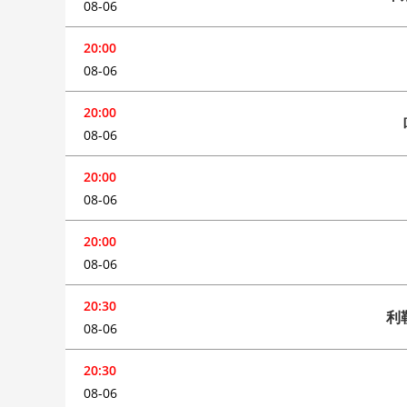
08-06
20:00
08-06
20:00
08-06
20:00
08-06
20:00
08-06
20:30
利
08-06
20:30
08-06