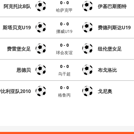
0 - 0
阿克托比B队
伊基巴斯图特
哈萨克甲
0 - 0
斯塔贝克U19
费德列斯达U19
挪威U19
0 - 0
费雷堡女足
纽伦堡女足
球会友谊
0 - 0
恩德贝
布戈洛比
乌干超
0 - 0
比利亚队2010
戈尼奥
格鲁丙