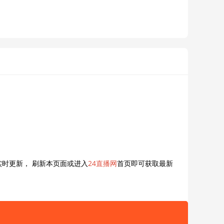
时更新， 刷新本页面或进入
24直播网
首页即可获取最新