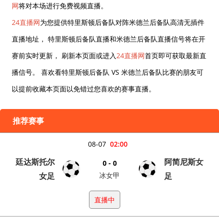
网
将对本场进行免费视频直播。
24直播网
为您提供特里斯顿后备队对阵米德兰后备队高清无插件
直播地址， 特里斯顿后备队直播和米德兰后备队直播信号将在开
赛前实时更新， 刷新本页面或进入
24直播网
首页即可获取最新直
播信号。 喜欢看特里斯顿后备队 VS 米德兰后备队比赛的朋友可
以提前收藏本页面以免错过您喜欢的赛事直播。
推荐赛事
08-07
02:00
廷达斯托尔
阿简尼斯女
0 - 0
女足
冰女甲
足
直播中