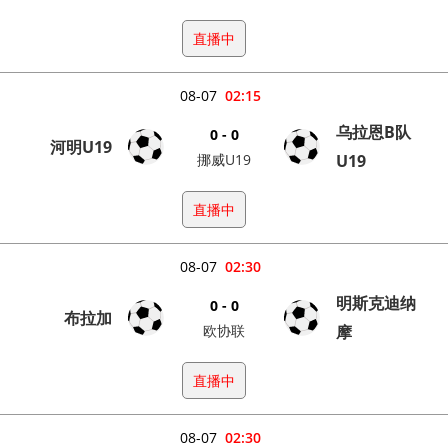
直播中
08-07
02:15
乌拉恩B队
0 - 0
河明U19
挪威U19
U19
直播中
08-07
02:30
明斯克迪纳
0 - 0
布拉加
欧协联
摩
直播中
08-07
02:30