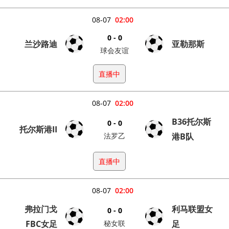
08-07
02:00
0 - 0
兰沙路迪
亚勒那斯
球会友谊
直播中
08-07
02:00
B36托尔斯
0 - 0
托尔斯港II
法罗乙
港B队
直播中
08-07
02:00
弗拉门戈
利马联盟女
0 - 0
FBC女足
秘女联
足