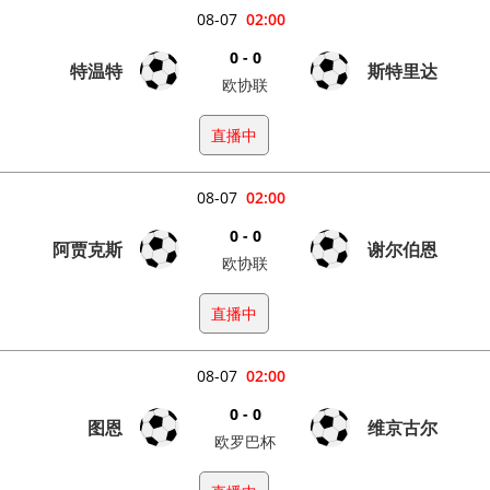
08-07
02:00
0 - 0
特温特
斯特里达
欧协联
直播中
08-07
02:00
0 - 0
阿贾克斯
谢尔伯恩
欧协联
直播中
08-07
02:00
0 - 0
图恩
维京古尔
欧罗巴杯