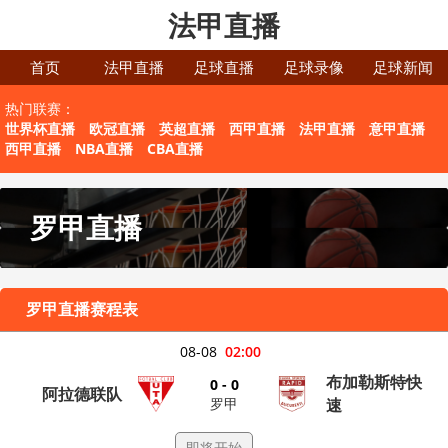
法甲直播
首页
法甲直播
足球直播
足球录像
足球新闻
热门联赛：
世界杯直播
欧冠直播
英超直播
西甲直播
法甲直播
意甲直播
西甲直播
NBA直播
CBA直播
罗甲直播
罗甲直播赛程表
08-08
02:00
布加勒斯特快
0 - 0
阿拉德联队
罗甲
速
即将开始