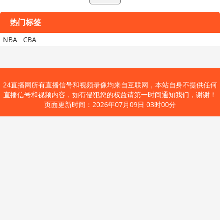
热门标签
NBA
CBA
24直播网所有直播信号和视频录像均来自互联网，本站自身不提供任何
直播信号和视频内容，如有侵犯您的权益请第一时间通知我们，谢谢！
页面更新时间：2026年07月09日 03时00分