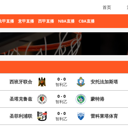
首页
法甲直播
意甲直播
西甲直播
NBA直播
CBA直播
0 - 0
西班牙联合
安托法加斯塔
智利乙
0 - 0
圣塔克鲁兹
蒙特港
智利乙
0 - 0
圣菲利浦联
雷科莱塔体育
智利乙