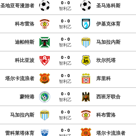
0 - 0
圣地亚哥漫游者
圣马洛科斯
智利乙
0 - 0
科布雷洛
伊基克体育
智利乙
0 - 0
迪帕特斯
马加拉内斯
智利乙
0 - 0
科比亚波
坎尔托塔
智利乙
0 - 0
塔尔卡流浪者
库里科
智利乙
0 - 0
蒙特港
西班牙联合
智利乙
0 - 0
马加拉内斯
科布雷洛
智利乙
0 - 0
雷科莱塔体育
塔尔卡流浪者
智利乙