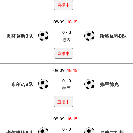
直播中
08-09
16:15
0 - 0
奥林莫斯B队
斯洛瓦科B队
捷丙
直播中
08-09
16:15
0 - 0
布尔诺B队
弗里德克
捷丙
直播中
08-09
16:15
0 - 0
卡尔维纳B队
乌赫尔斯基