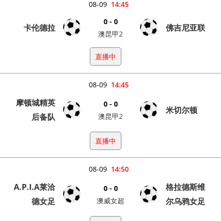
08-09
14:45
0 - 0
卡伦德拉
佛吉尼亚联
澳昆甲2
直播中
08-09
14:45
摩顿城精英
0 - 0
米切尔顿
后备队
澳昆甲2
直播中
08-09
14:50
A.P.I.A莱洽
格拉德斯维
0 - 0
德女足
澳威女超
尔乌鸦女足