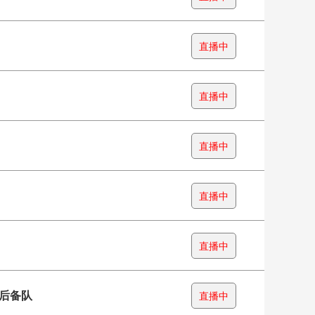
直播中
直播中
直播中
直播中
直播中
后备队
直播中