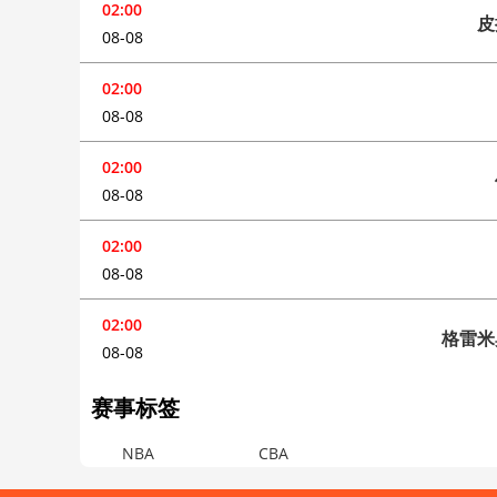
02:00
皮
08-08
02:00
08-08
02:00
08-08
02:00
08-08
02:00
格雷米
08-08
赛事标签
NBA
CBA