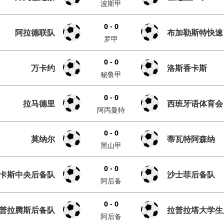
波斯甲
0 - 0
阿拉德联队
布加勒斯特快速
罗甲
0 - 0
万卡约
洛斯香卡斯
秘鲁甲
0 - 0
拉马德里
西班牙语体育会
阿丙曼特
0 - 0
莫纳尔
蒂瓦特阿森纳
黑山甲
0 - 0
卡斯中央后备队
沙士菲后备队
阿后备
0 - 0
普拉腾斯后备队
拉普拉塔大学生
阿后备