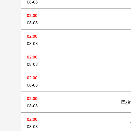
08-08
02:00
08-08
02:00
08-08
02:00
08-08
02:00
08-08
02:00
巴拉
08-08
02:00
08-08