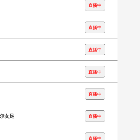
直播中
直播中
直播中
直播中
直播中
尔女足
直播中
直播中