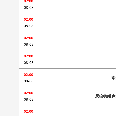
02:00
08-08
02:00
08-08
02:00
08-08
02:00
08-08
02:00
索
08-08
02:00
尼哈德维克
08-08
02:00