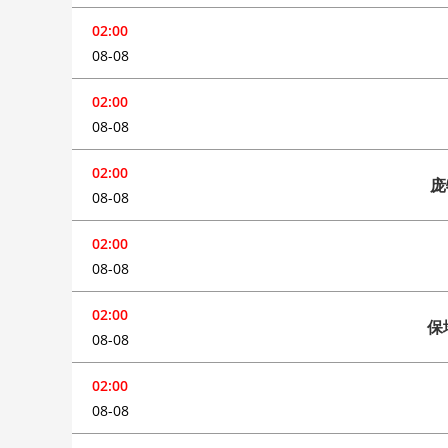
02:00
08-08
02:00
08-08
02:00
庞
08-08
02:00
08-08
02:00
保
08-08
02:00
08-08