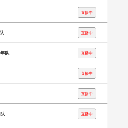
直播中
队
直播中
青年队
直播中
直播中
直播中
年队
直播中