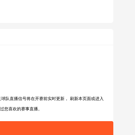
足球队直播信号将在开赛前实时更新， 刷新本页面或进入
错过您喜欢的赛事直播。