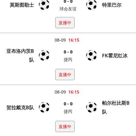
0 - 0
莫斯图勒士
特里巴尔
球会友谊
直播中
08-09
16:15
亚布洛内茨B
0 - 0
FK霍尼红冰
队
捷丙
直播中
08-09
16:15
帕尔杜比斯B
0 - 0
贺拉戴克B队
捷丙
队
直播中