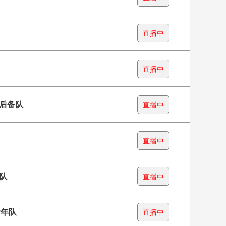
直播中
直播中
后备队
直播中
直播中
队
直播中
青年队
直播中