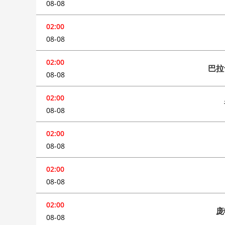
08-08
02:00
08-08
02:00
巴拉
08-08
02:00
08-08
02:00
08-08
02:00
08-08
02:00
庞
08-08