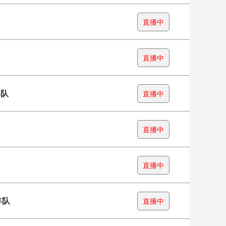
直播中
直播中
年队
直播中
直播中
直播中
年队
直播中