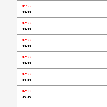
01:55
08-08
02:00
08-08
02:00
08-08
02:00
08-08
02:00
08-08
02:00
08-08