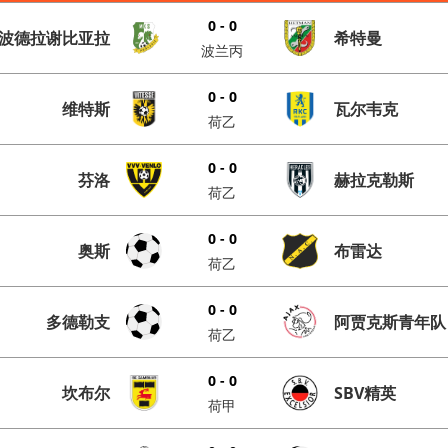
0 - 0
波德拉谢比亚拉
希特曼
波兰丙
0 - 0
维特斯
瓦尔韦克
荷乙
0 - 0
芬洛
赫拉克勒斯
荷乙
0 - 0
奥斯
布雷达
荷乙
0 - 0
多德勒支
阿贾克斯青年队
荷乙
0 - 0
坎布尔
SBV精英
荷甲