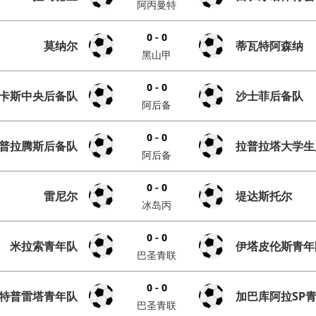
阿丙曼特
0 - 0
莫纳尔
蒂瓦特阿森纳
黑山甲
0 - 0
卡斯中央后备队
沙士菲后备队
阿后备
0 - 0
普拉腾斯后备队
拉普拉塔大学生
阿后备
0 - 0
雷尼尔
堤达斯托尔
冰岛丙
0 - 0
米拉索青年队
伊塔皮伦斯青年
巴圣青联
0 - 0
特普雷塔青年队
加巴库阿拉SP
巴圣青联