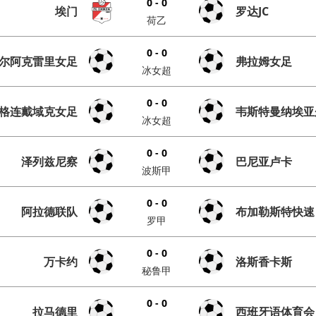
0 - 0
埃门
罗达JC
荷乙
0 - 0
尔阿克雷里女足
弗拉姆女足
冰女超
0 - 0
格连戴域克女足
韦斯特曼纳埃亚
冰女超
0 - 0
泽列兹尼察
巴尼亚卢卡
波斯甲
0 - 0
阿拉德联队
布加勒斯特快速
罗甲
0 - 0
万卡约
洛斯香卡斯
秘鲁甲
0 - 0
拉马德里
西班牙语体育会