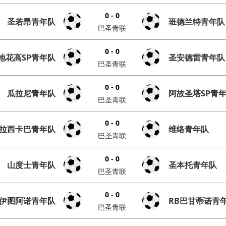
0 - 0
圣若昂青年队
班德兰特青年队
巴圣青联
0 - 0
地花高SP青年队
圣安德雷青年队
巴圣青联
0 - 0
瓜拉尼青年队
阿故圣塔SP青
巴圣青联
0 - 0
拉西卡巴青年队
维络青年队
巴圣青联
0 - 0
山度士青年队
圣本托青年队
巴圣青联
0 - 0
伊图阿诺青年队
RB巴甘蒂诺青
巴圣青联