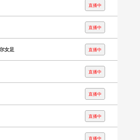
直播中
直播中
尔女足
直播中
直播中
直播中
直播中
直播中