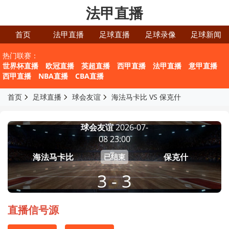
法甲直播
首页
法甲直播
足球直播
足球录像
足球新闻
热门联赛：
世界杯直播
欧冠直播
英超直播
西甲直播
法甲直播
意甲直播
西甲直播
NBA直播
CBA直播
首页
足球直播
球会友谊
海法马卡比 VS 保克什
球会友谊
2026-07-
08 23:00
海法马卡比
保克什
已结束
3 - 3
直播信号源