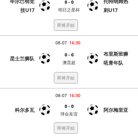
毕尔巴鄂竞
托特纳姆热
0 - 0
技U17
明日之星杯
刺U17
即将开始
08-07
16:30
布里斯班狮
0 - 0
昆士兰狮队
澳昆超
吼青年队
即将开始
08-07
16:30
0 - 0
科尔多瓦
阿尔梅里亚
球会友谊
即将开始