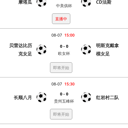
摩塔瓜
CD法斯
中美俱杯
直播中
08-07
15:00
贝雷达比历
明斯克戴拿
0 - 0
克女足
欧女杯
模女足
即将开始
08-07
15:30
0 - 0
长顺八月
红岩村二队
贵州五峰杯
即将开始