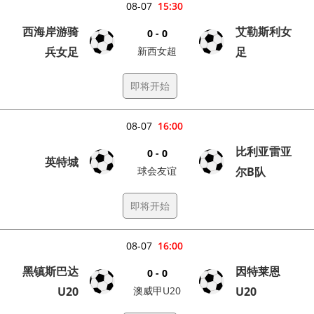
08-07
15:30
西海岸游骑
艾勒斯利女
0 - 0
兵女足
新西女超
足
即将开始
08-07
16:00
比利亚雷亚
0 - 0
英特城
球会友谊
尔B队
即将开始
08-07
16:00
黑镇斯巴达
因特莱恩
0 - 0
U20
澳威甲U20
U20