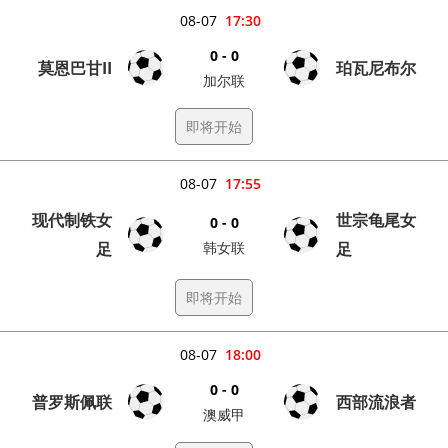
08-07
17:30
0 - 0
莫恩巴甘II
珀瓦尼布尔
加尔联
即将开始
08-07
17:55
现代制铁女
世宗龟尾女
0 - 0
足
韩女联
足
即将开始
08-07
18:00
0 - 0
普罗斯佩联
西部流浪者
澳威甲