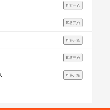
即将开始
即将开始
即将开始
即将开始
队
即将开始