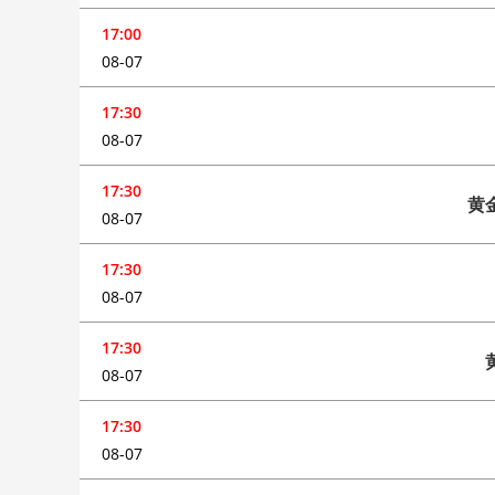
17:00
08-07
17:30
08-07
17:30
黄
08-07
17:30
08-07
17:30
08-07
17:30
08-07