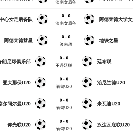
澳南女后备
0 - 0
中心女足后备队
阿德莱德大学女
澳南女后备
0 - 0
阿德莱德彗星
地铁之星
澳南超
0 - 0
齐朗足球俱乐部
廷布联
不丹廷联
0 - 0
亚大那保U20
治尼兰德U20
缅甸U20
0 - 0
察尔阿尔曼U20
米瓦迪U20
缅甸U20
0 - 0
仰光联U20
汉达瓦底联U20
缅甸U20