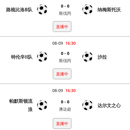
0 - 0
路梳比洛B队
纳梅斯托沃
斯伐丙
直播中
08-09
16:30
0 - 0
特伦辛II队
沙拉
斯伐丙
直播中
08-09
16:30
帕默斯顿流
0 - 0
达尔文之心
浪
澳达超
直播中