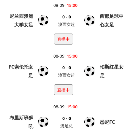
08-09
15:00
尼兰西澳洲
西部足球中
0 - 0
大学女足
澳西女超
心女足
直播中
08-09
15:00
FC索伦托女
珀斯红星女
0 - 0
足
澳西女超
足
直播中
08-09
15:00
布里斯班狮
0 - 0
悉尼FC
吼
澳足总