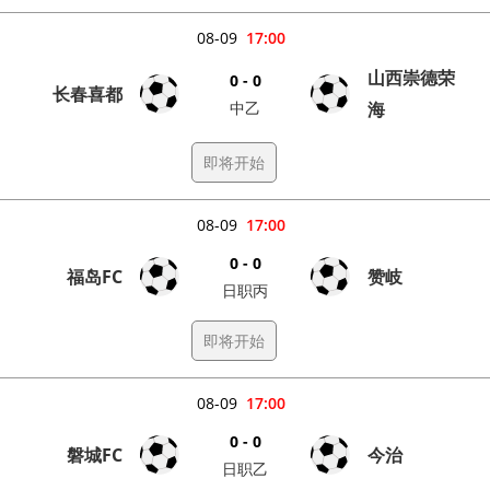
08-09
17:00
山西崇德荣
0 - 0
长春喜都
中乙
海
即将开始
08-09
17:00
0 - 0
福岛FC
赞岐
日职丙
即将开始
08-09
17:00
0 - 0
磐城FC
今治
日职乙