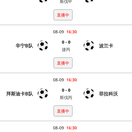
斯伐甲
直播中
08-09
16:30
0 - 0
辛宁B队
波兰卡
捷丙
直播中
08-09
16:30
0 - 0
拜斯迪卡B队
菲拉科沃
斯伐丙
直播中
08-09
16:30