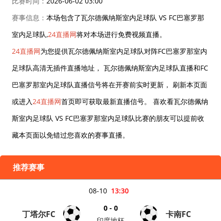
比赛时间：
2026-06-02 03:00
赛事信息：
本场包含了瓦尔德佩纳斯室内足球队 VS FC巴塞罗那
室内足球队,
24直播网
将对本场进行免费视频直播。
24直播网
为您提供瓦尔德佩纳斯室内足球队对阵FC巴塞罗那室内
足球队高清无插件直播地址， 瓦尔德佩纳斯室内足球队直播和FC
巴塞罗那室内足球队直播信号将在开赛前实时更新， 刷新本页面
或进入
24直播网
首页即可获取最新直播信号。 喜欢看瓦尔德佩纳
斯室内足球队 VS FC巴塞罗那室内足球队比赛的朋友可以提前收
藏本页面以免错过您喜欢的赛事直播。
推荐赛事
08-10
13:30
0 - 0
丁塔尔FC
卡南FC
印度地杯