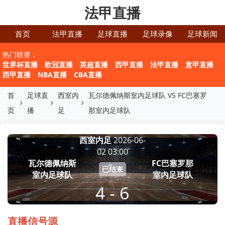
法甲直播
首页
法甲直播
足球直播
足球录像
足球新闻
热门联赛：
世界杯直播
欧冠直播
英超直播
西甲直播
法甲直播
意甲直播
西甲直播
NBA直播
CBA直播
首
足球直
西室内
瓦尔德佩纳斯室内足球队 VS FC巴塞罗
页
播
足
那室内足球队
西室内足
2026-06-
02 03:00
瓦尔德佩纳斯
FC巴塞罗那
已结束
室内足球队
室内足球队
4 - 6
直播信号源