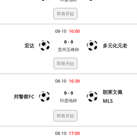
即将开始
08-10
16:00
0 - 0
宏达
多元化元老
贵州五峰杯
即将开始
08-10
16:30
朗莱文佩
0 - 0
邦警察FC
印度地杯
MLS
即将开始
08-10
17:00