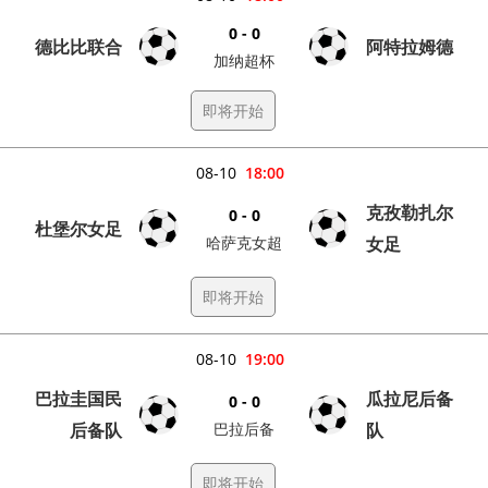
0 - 0
德比比联合
阿特拉姆德
加纳超杯
即将开始
08-10
18:00
克孜勒扎尔
0 - 0
杜堡尔女足
哈萨克女超
女足
即将开始
08-10
19:00
巴拉圭国民
瓜拉尼后备
0 - 0
后备队
巴拉后备
队
即将开始